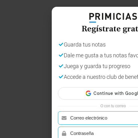
Regístrate grat
Guarda tus notas
Dale me gusta a tus notas favo
Juega y guarda tu progreso
Accede a nuestro club de benef
O con tu correo