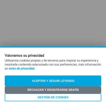
Valoramos su privacidad
Utilizamos cookies propias y de terceros para mejorar su experiencia y
mostrarle contenido relacionado con sus preferencias, más información
en
aviso de privacidad
.
ACEPTAR Y SEGUIR LEYENDO
RECHAZAR Y REGISTRARSE GRATIS
GESTIÓN DE COOKIES