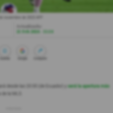
0 de noviembre de 2023.
AFP
Actualizada:
21 Feb 2024 - 11:14
Guardar
Google
Compartir
gará desde las 20:00 (de Ecuador) y
será la apertura más
a de la MLS.