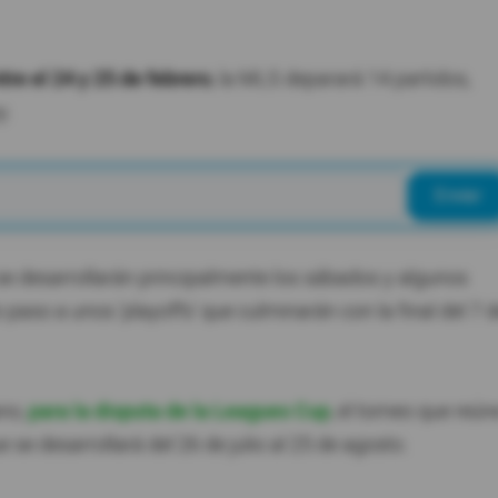
tre el 24 y 25 de febrero
, la MLS deparará 14 partidos,
y.
Enviar
 se desarrollarán principalmente los sábados y algunos
 paso a unos 'playoffs' que culminarán con la final del 7 
ano,
para la disputa de la Leagues Cup
, el torneo que reún
 se desarrollará del 26 de julio al 25 de agosto.