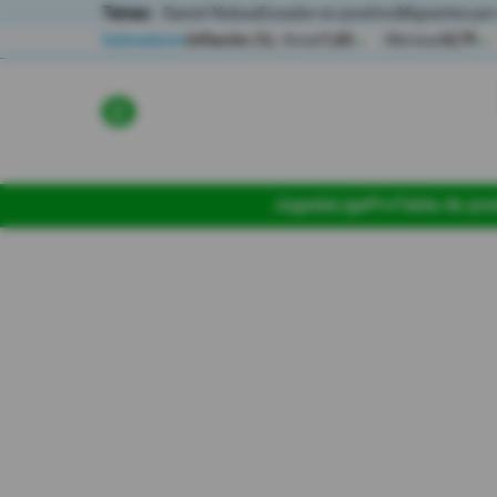
Temas:
Daniel Noboa
Ecuador en positivo
Migrantes por
Indicadores
Inflación (%)
Anual
1,65
Mensual
0,79
▲
▲
Lo Último
Política
Jugada
LigaPro
Tabla de pos
Economia
Seguridad
Quito
Guayaquil
Jugada