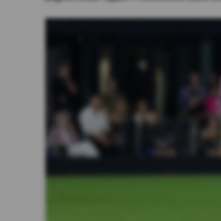
Videos
Activar Notificaciones
Desactivar Notificaciones