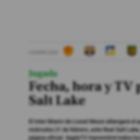
#ElDeporteQueQueremos
Sociedad
Trending
LIGAPRO 2026
Ciencia y Tecnología
Firmas
Jugada
Internacional
Fecha, hora y TV p
Gestión Digital
Salt Lake
Especiales
Podcast
El Inter Miami de Lionel Messi albergará el 
Juegos
miércoles 21 de febrero, ante Real Salt Lake,
página oficial. AppleTV transmitirá todos lo