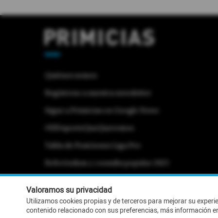
Quiénes somos
Regístrese a nuestra newsletter
Sigue a Primicias en Google News
#ElDeporteQueQueremos
Tabla de Posiciones Liga Pro
Referéndum y consulta popular 2025
Activar Notificaciones
Desactivar Notificaciones
Valoramos su privacidad
Utilizamos cookies propias y de terceros para mejorar su experi
contenido relacionado con sus preferencias, más información e