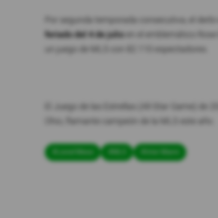
Por segunda temporada consecutiva, el derbi
feriado del 4 de julio
en el emblemático Rose B
un juego de MLS con 82.110 espectadores.
El Juego de las Estrellas (All-Star Game) de 
Ohio, flamante campeón de la MLS este año.
#Lionel Messi
#MLS
#Inter Miami