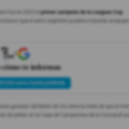
iami fue en 2023 el
primer campeón de la Leagues Cup
 evitaron que el astro argentino pudiera impulsar al equip
X
s cómo te informas
ICIAS como fuente preferida
ces ganador del Balón de Oro tiene la meta de que el Inte
ás de pelear en la Copa de Campeones de la Concacaf po