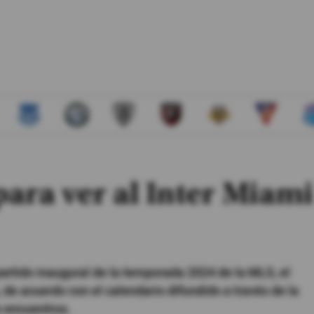
ara ver al Inter Miami
partido inaugural de la temporada 2024 de la MLS, el
 de acuerdo con el calendario difundido a través de la
s encuentros.