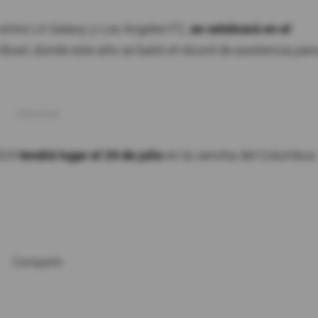
 entre LA Galaxy y Los Angeles FC,
se celebrará en el
owl, donde este año se batió el récord de asistencia par
2024
tendrá lugar el 24 de julio
en la cancha del Columbus
Compartir: