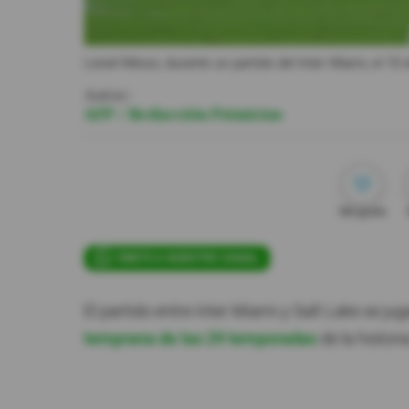
Lionel Messi, durante un partido del Inter Miami, el 1
Autor:
AFP / Redacción Primicias
Me gusta
ÚNETE A NUESTRO CANAL
El partido entre Inter Miami y Salt Lake se ju
temprana de las 29 temporadas
de la histori