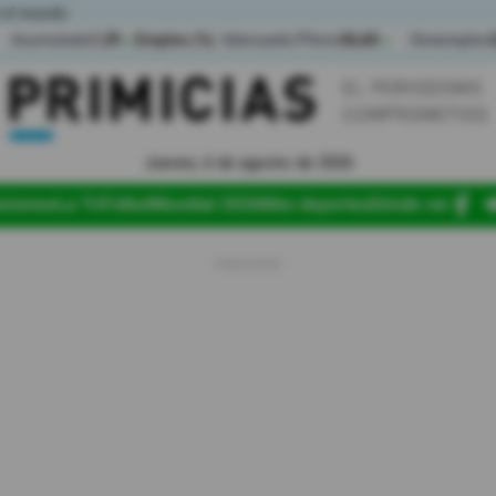
 el mundo
Acumulada
1,39
Empleo (%)
Adecuado/Pleno
36,60
Desempleo
▲
▲
Jueves, 6 de agosto de 2026
iciones
La Tri
Fútbol
Mundial 2026
Más deportes
Dónde ver