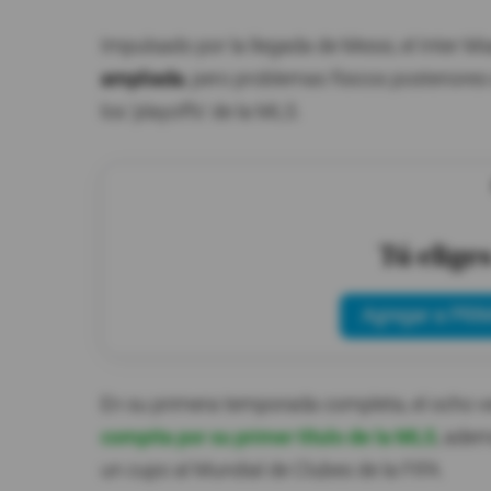
Impulsado por la llegada de Messi, el Inter M
ampliada
, pero problemas físicos posteriores
los 'playoffs' de la MLS.
Tú elige
Agregar a PRIM
En su primera temporada completa, el ocho ve
compita por su primer título de la MLS
, adem
un cupo al Mundial de Clubes de la FIFA.