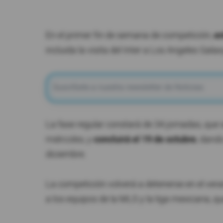
En el primer fin de semana de competición,
en
incluida la visita del Inter a Los Angeles Galax
La fase regular constará de 34 jornadas, que
miércoles, y
concluirá el 19 de octubre
, dando
diciembre.
La competición volverá a detenerse en el ver
a los equipos de la MLS y la liga mexicana, que