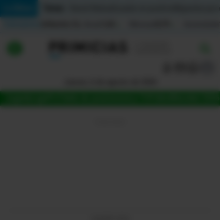
Temas:
Lo Último
Daniel Noboa
Ecuador en positivo
Migrantes por
Indicadores
Inflación (%)
Anual
1,65
Mensual
0,79
Acumulada
▲
▲
Lo Último
|
|
Política
Jueves, 6 de agosto de 2026
Jugada
LigaPro
Tabla de posiciones
La Tri
Fútbol
Mundial 2026
Economia
Seguridad
Quito
Guayaquil
Jugada
LIGAPRO 2026