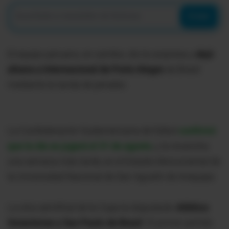
Enviar
El equipo peruano, en cambio, dio la sorpresa y
dejó
afuera a Internacional de Porto Alegre
de Brasil
mediante la tanda de penales.
La Confederación Sudamericana de fútbol
confirmó
que la ida se jugará el 31 de agosto
, y la revancha
una semana más tarde, en el Estadio Monumental de
la Universidad Nacional de San Agustín de Arequipa.
La otra semifinal de la Copa la disputarán
Atlético
Goianiense y Sao Paulo de Brasil
. El primer partido