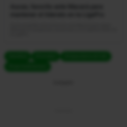
Aucas, favorito ante Macará para
mantener el liderato en la LigaPro
Aucas se perfila como el favorito ante Macará para seguir
liderando el campeonato ecuatoriano, en la séptima fecha de
la LigaPro.
#semifinal
#Conmebol
#Independiente del Valle
#Copa Sudamericana
Compartir: