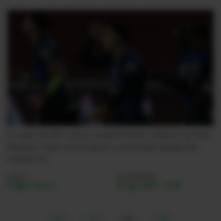
Videos
Activar Notificaciones
Desactivar Notificaciones
El volante de IDV, Lorenzo Faravelli (medio), celebra un gol ante
Deportivo Táchira, el 9 de agosto, en el Estadio Rodrigo Paz
Delgado.
EFE
Autor:
Actualizada:
Felipe Larrea
18 Ago 2022 - 15:38