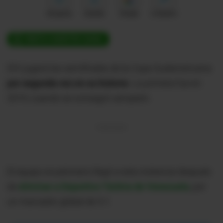
Me gusta
Guardar
Google
Compartir
ÚNETE A NUESTRO CANAL
IDV jugará las semifinales de la Copa Sudamericana
por segunda vez en su historia
. La primera fue en
2019, cuando se consagró campeón.
El equipo ecuatoriano llegó a esta instancia después
de
eliminar a Deportivo Táchira de Venezuela
, por
un marcador global de 5-1.