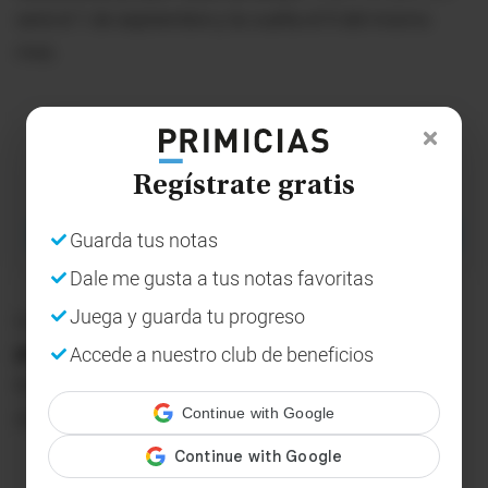
será el 1 de septiembre y la vuelta el 9 del mismo
mes.
X
Tú eliges cómo te informas
Regístrate gratis
Agregar a PRIMICIAS como fuente preferida
Guarda tus notas
Dale me gusta a tus notas favoritas
La final única del torneo continental
está
Juega y guarda tu progreso
programada para el próximo 1 de octubre
, en el
Accede a nuestro club de beneficios
Estadio Mario Alberto Kempes de Córdoba
(Argentina).
O con tu correo