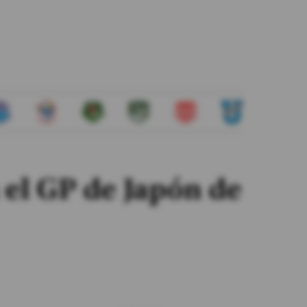
 el GP de Japón de