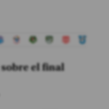
sobre el final