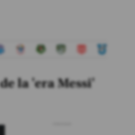
e la 'era Messi'