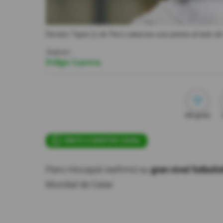
Renato Tapia (i) de Perú cabecea una pelota al lado de
Autor:
Felipe Larrea
Me gusta
ÚNETE A NUESTRO CANAL
Piero Hincapié reafirmó su
gran nivel futbolí
Mundial de Catar.