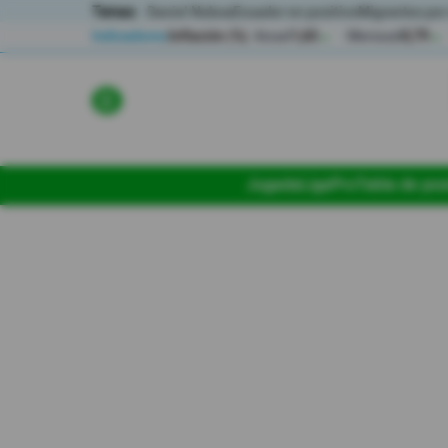
Temas:
Daniel Noboa
Ecuador en positivo
Migrantes por
Indicadores
Inflación (%)
Anual
1,65
Mensual
0,79
▲
▲
Lo Último
Política
Jugada
LigaPro
Tabla de pos
Economia
Seguridad
Quito
Guayaquil
Jugada