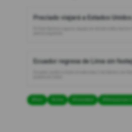
Preciado viajará a Estados Unidos
El Club Santos Laguna, equipo en donde milita Ayrton P
pierna izquierda.
Ecuador regresa de Lima sin feste
Ecuador arribó a Quito el miércoles 2 de febrero sin fe
puesta en Catar.
#Perú
#Lima
#Conmebol
#Eliminatorias 