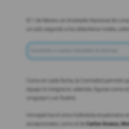
El 1 de febrero, en el estadio Nacional de Lim
un solo segundo a los delanteros rivales, sobr
Como en cada fecha, la Conmebol permitió 
equipo lo integraron, además, figuras como el
uruguayo Luis Suárez.
Hincapié fue el único futbolista ecuatoriano 
excepcionales, como el de
Carlos Gruezo, Mo