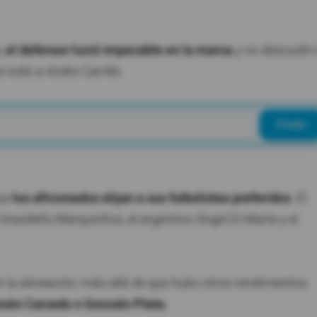
a,
el defensor lució impecable en la marca
y no descuidó 
e todo a Andre Carrillo.
Enviar
que
los aficionados elijan a sus futbolistas preferidos
. El
 brasileño Marquinhos, el argentino Ángel Di María y el
en la alineación, más allá de que hubo otros rendimientos
isés Caicedo o Gonzalo Plata.