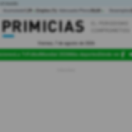
 el mundo
Acumulada
1,39
Empleo (%)
Adecuado/Pleno
36,60
Desempleo
▲
▲
Viernes, 7 de agosto de 2026
iciones
La Tri
Fútbol
Mundial 2026
Más deportes
Dónde ver