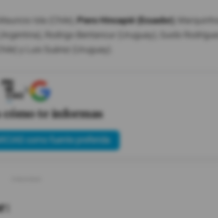
auricio Isla (Chile),
Piero Hincapié (Ecuador)
, Marquinh
ía (Argentina), Rodrigo Bentancur (Uruguay), Guido Rodrígu
Chile) y Luis Suárez (Uruguay).
X
s cómo te informas
ICIAS como fuente preferida
r: