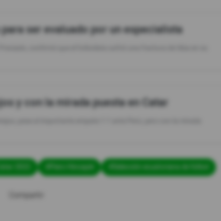
 para ser evaluado por un especialista
reciado, confirmó que el futbolista sufrió una fractura de tibia en su
jos y con la mirada puesta en Catar
stejos, pese al importante empate 1-1 ante Perú, pero con la mirada
Catar 2022
#Piero Hincapié
#Selección ecuatoriana de fútbol
Compartir: