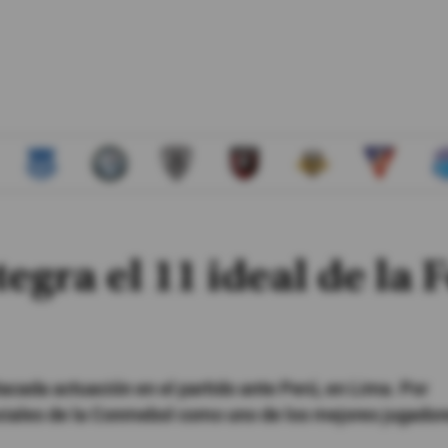
egra el 11 ideal de la 
acada actuación en el partido ante Perú, en Lima. Por
 sociales de la Conmebol como uno de los mejores jugador