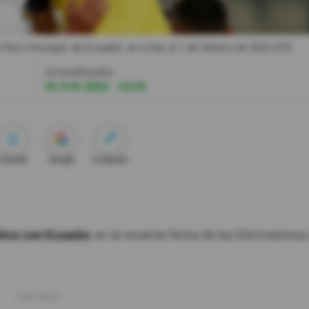
 Piero Hincapié, de Ecuador, en Lima, el 1 de febrero de 2022.
EFE
Actualizada:
03 Feb 2022 - 16:44
Guardar
Google
Compartir
stico con Ecuador
, en la reciente fecha de las Eliminatorias