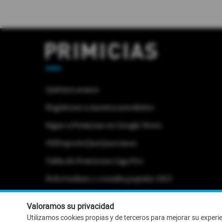
Quiénes somos
Regístrese a nuestra newsletter
Sigue a Primicias en Google News
#ElDeporteQueQueremos
Tabla de Posiciones Liga Pro
Referéndum y consulta popular 2025
Activar Notificaciones
Desactivar Notificaciones
Valoramos su privacidad
Utilizamos cookies propias y de terceros para mejorar su experi