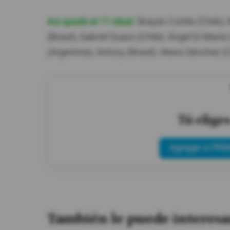
Así quedó el 11 ideal:
Brayan Cortés (Chile); M
(Brasil), Gabriel Suazo (Chile); Ángel Di Mar
(Argentina), Antony (Brasil); Alexis Sánchez (
Tú elige
Agregar a PRIM
También le puede interesa