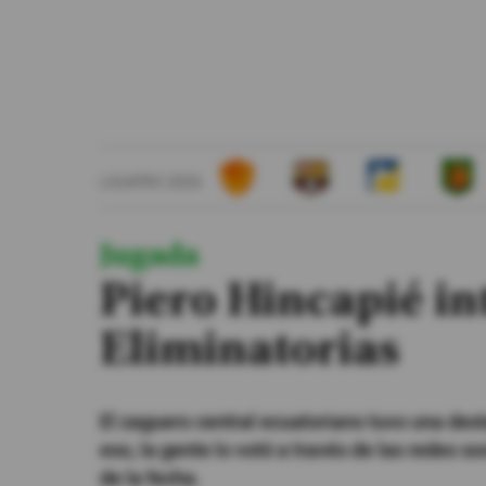
#ElDeporteQueQueremos
Sociedad
Trending
LIGAPRO 2026
Ciencia y Tecnología
Firmas
Jugada
Internacional
Piero Hincapié int
Gestión Digital
Eliminatorias
Especiales
Podcast
El zaguero central ecuatoriano tuvo una dest
Juegos
eso, la gente lo votó a través de las redes
de la fecha.