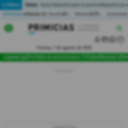
Temas:
Lo Último
Daniel Noboa
Ecuador en positivo
Migrantes por
Indicadores
Inflación (%)
Anual
1,65
Mensual
0,79
Acumulada
▲
▲
Lo Último
|
|
Política
Viernes, 7 de agosto de 2026
Jugada
LigaPro
Tabla de posiciones
La Tri
Fútbol
Mundial 2026
Economia
Seguridad
Quito
Guayaquil
Jugada
LIGAPRO 2026