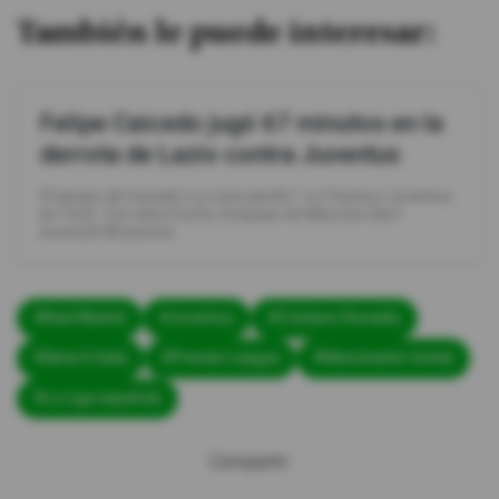
También le puede interesar:
Felipe Caicedo jugó 67 minutos en la
derrota de Lazio contra Juventus
El equipo de Caicedo La Lazio perdió 1 a 2 frente a Juventus
en Turín. Con este triunfo, el equipo de Maurizio Sarri
acumuló 80 puntos.
#Real Madrid
#Juventus
#Cristiano Ronaldo
#Serie A Italia
#Premier League
#Manchester United
#La Liga española
Compartir: