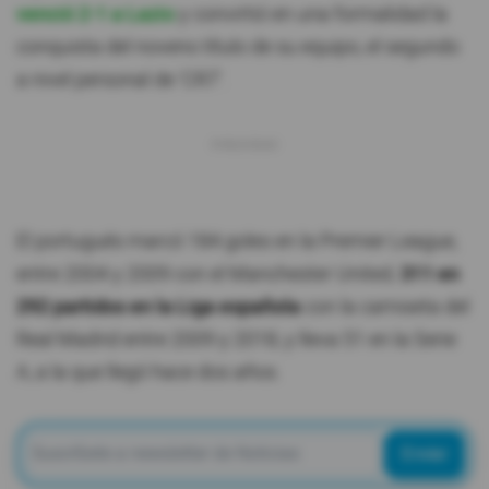
venció 2-1 a Lazio
y convirtió en una formalidad la
conquista del noveno título de su equipo, el segundo
a nivel personal de 'CR7'.
El portugués marcó 184 goles en la Premier League,
entre 2004 y 2009 con el Manchester United;
311 en
292 partidos en la Liga española
con la camiseta del
Real Madrid entre 2009 y 2018, y lleva 51 en la Serie
A, a la que llegó hace dos años.
Enviar