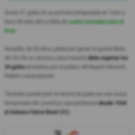
Anotó 21 goles en su primera temporada en Turín y
lleva 30 este año a falta de
cuatro jornadas para el
final.
Ronaldo, de 35 años, pelea por ganar la quinta Bota
de Oro de su carrera y para hacerlo
debe superar los
34 goles
anotados por el polaco del Bayern Múnich,
Robert Lewandowski.
También puede batir el récord de goles en una única
temporada del Juventus, que pertenece
desde 1934
al italiano Felice Borel (31).