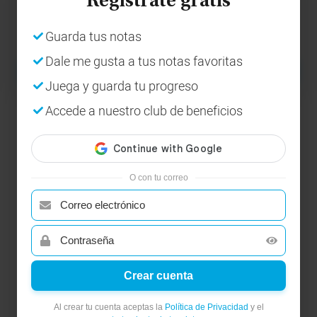
Regístrate gratis
X
Guarda tus notas
Tú eliges cómo te informas
Dale me gusta a tus notas favoritas
Agregar a PRIMICIAS como fuente preferida
Juega y guarda tu progreso
Accede a nuestro club de beneficios
O con tu correo
Crear cuenta
Al crear tu cuenta aceptas la
Política de Privacidad
y el