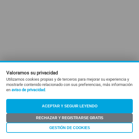
#ElDeporteQueQueremos
Sociedad
Trending
Ciencia y Tecnología
Firmas
Valoramos su privacidad
Internacional
Utilizamos cookies propias y de terceros para mejorar su experiencia y
mostrarle contenido relacionado con sus preferencias, más información
en
Gestión Digital
aviso de privacidad
.
Especiales
ACEPTAR Y SEGUIR LEYENDO
Podcast
RECHAZAR Y REGISTRARSE GRATIS
Juegos
GESTIÓN DE COOKIES