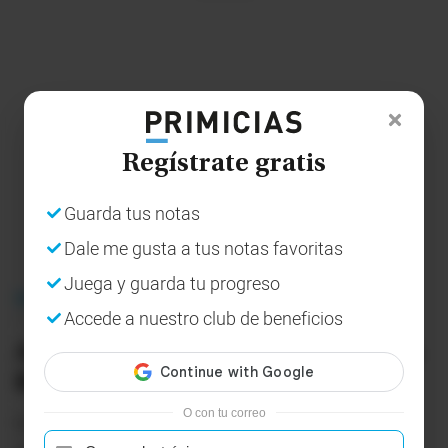
Regístrate gratis
Guarda tus notas
Dale me gusta a tus notas favoritas
Juega y guarda tu progreso
26/06/2025
Accede a nuestro club de beneficios
11:04
Autoridades piden no acercarse a La
Roca
O con tu correo
Las autoridades hicieron un llamado a los