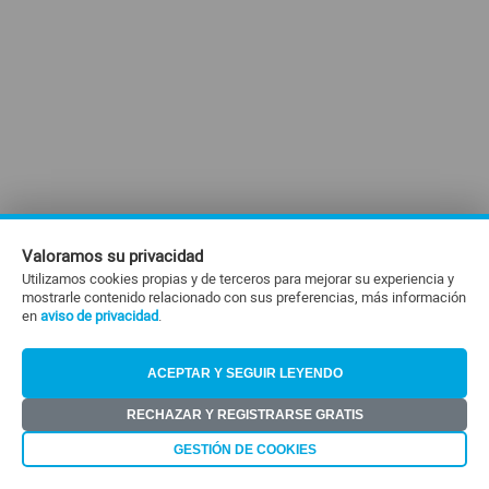
Valoramos su privacidad
Utilizamos cookies propias y de terceros para mejorar su experiencia y
mostrarle contenido relacionado con sus preferencias, más información
en
aviso de privacidad
.
ACEPTAR Y SEGUIR LEYENDO
RECHAZAR Y REGISTRARSE GRATIS
GESTIÓN DE COOKIES