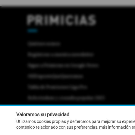
Quiénes somos
Regístrese a nuestra newsletter
Sigue a Primicias en Google News
#ElDeporteQueQueremos
Tabla de Posiciones Liga Pro
Referéndum y consulta popular 2025
Activar Notificaciones
Desactivar Notificaciones
Valoramos su privacidad
Utilizamos cookies propias y de terceros para mejorar su experi
contenido relacionado con sus preferencias, más información e