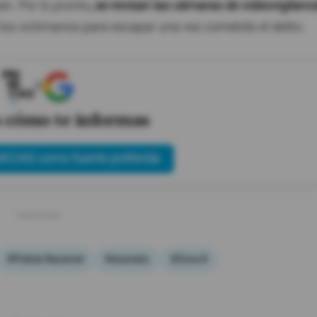
en. Por lo pronto
, se revisan las cámaras de videovigilanc
los victimarios para escapar una vez cometido el delito.
X
s cómo te informas
ICIAS como fuente preferida
#Policía Nacional
#sicariato
#Zona 8