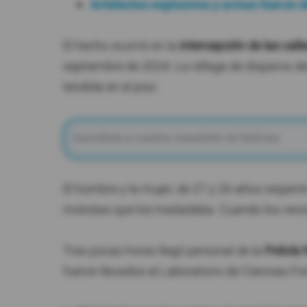
Artefactos explosivos y armas fueron 
El hecho ocurrió en la
intercepción de las call
septiembre de 2024. La ráfaga de disparos des
tendida en el piso.
El hombre y la mujer, de 27 y 26 años respec
mototaxi que los trasladaba. Cuando los vecino
Tras pocas horas llegó personal de la
Policía 
fueron llevados al Laboratorio de Ciencias Fo