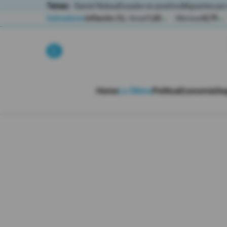
Temas:
Daniel Noboa
Ecuador en positivo
Migrantes por
Indicadores
Inflación (%)
Anual
1,65
Mensual
0,79
▲
▲
Lo Último
Política
Home
Lo Último
Política
Economía
Se
Economia
Seguridad
Quito
Guayaquil
Jugada