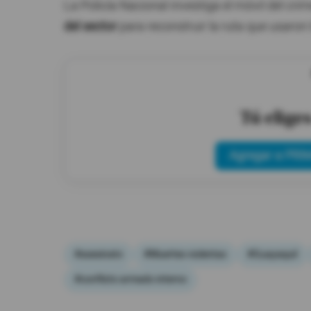
La Policía Nacional investiga el móvil del crim
del sector
para reconstruir la ruta que usaron 
Tú elige
Agregar a PRIM
#asesinato
#Muertes violentas
#Guayaquil
#conflicto armado interno