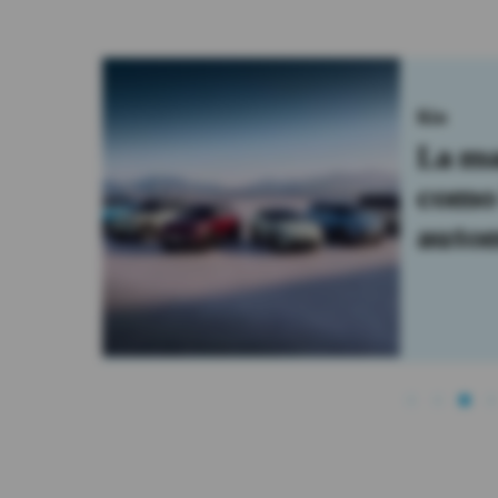
Embajad
a
La vi
cado
la co
comer