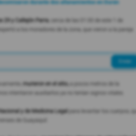
decomisaron durante dos allanamientos en Durán
es 29 y Callejón Parra
, cerca de las 01:00 de este 1 de
pertó a los moradores de la zona, que vieron a la pareja
Enviar
tivamente,
murieron en el sitio,
a pocos metros de la
s intentaron auxiliarlos ya no tenían signos vitales.
Nacional y de Medicina Legal
para levantar los cuerpos, q
renses de Guayaquil.