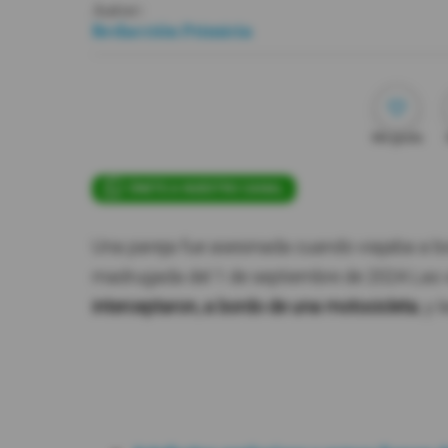
Autor:
Redacción Primicia
Me gusta
ÚNETE A NUESTRO CANAL
Una pareja fue asesinada cuando viajaba a bo
madrugada del 1 de septiembre de 2024 Las 
interceptaron, a bordo de una motocicleta
, y 