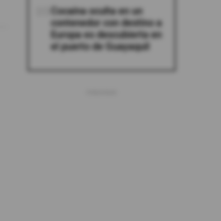
05
Cocaína oculta en un
contenedor con destino a
Europa es descubierta en
el puerto de Guayaquil