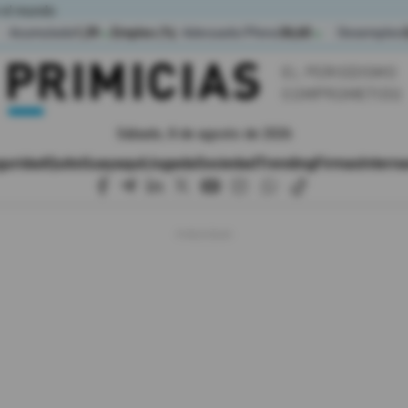
 el mundo
Acumulada
1,39
Empleo (%)
Adecuado/Pleno
36,60
Desempleo
▲
▲
Sábado, 8 de agosto de 2026
guridad
Quito
Guayaquil
Jugada
Sociedad
Trending
Firmas
Interna