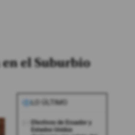
 en el Suburbio
LO ÚLTIMO
01
Efectivos de Ecuador y
Estados Unidos