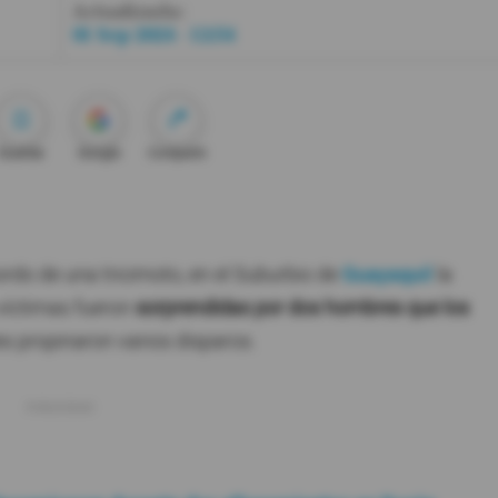
Actualizada:
01 Sep 2024 - 12:54
Guardar
Google
Compartir
rdo de una tricimoto, en el Suburbio de
Guayaquil
la
víctimas fueron
sorprendidas por dos hombres que los
les propinaron varios disparos.