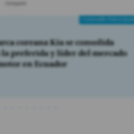
Compartir:
Contenido Patrocinad
a del Japón
sita del canciller japonés impulsa
operación con Ecuador en
cio, seguridad y energía