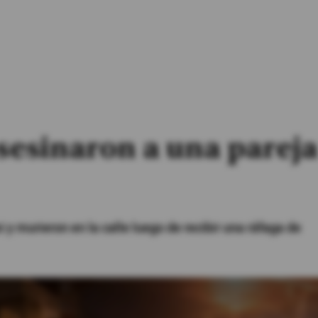
sesinaron a una pareja
y murieron en la calle luego de recibir una ráfaga de