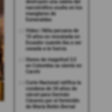
destruyen una caleta del
narcotráfico oculta en los
manglares de
Esmeraldas
02
Video | Niña peruana de
10 años es rescatada en
Ecuador cuando iba a ser
casada a la fuerza
03
Sismo de magnitud 3,5
en Colombia se siente en
Carchi
04
Corte Nacional ratifica la
condena de 34 años de
cárcel para Germán
Cáceres por el femicidio
de María Belén Bernal