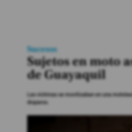
#ElDeporteQueQueremos
Sociedad
Trending
Sucesos
Ciencia y Tecnología
Sujetos en moto a
Firmas
de Guayaquil
Internacional
Gestión Digital
Las víctimas se movilizaban en una mototaxi 
Especiales
disparos.
Podcast
Juegos