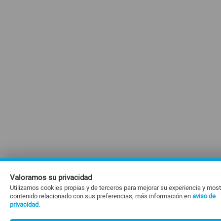
Valoramos su privacidad
Utilizamos cookies propias y de terceros para mejorar su experiencia y most
contenido relacionado con sus preferencias, más información en
aviso de
privacidad
.