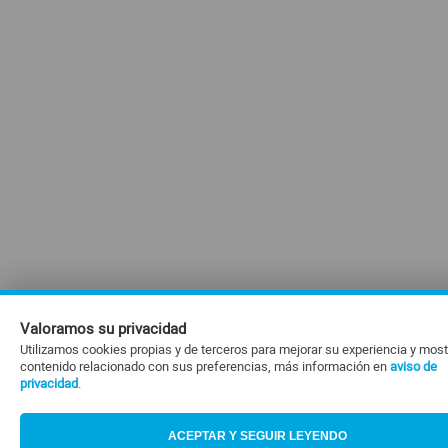
Valoramos su privacidad
Utilizamos cookies propias y de terceros para mejorar su experiencia y most
contenido relacionado con sus preferencias, más información en
aviso de
privacidad
.
ACEPTAR Y SEGUIR LEYENDO