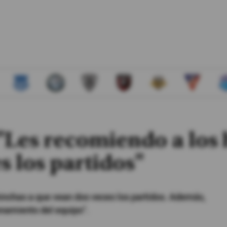
"Les recomiendo a los
s los partidos"
s hinchas a que vean dos veces los partidos. Además,
onamiento del equipo".