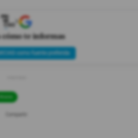
X
s cómo te informas
ICIAS como fuente preferida
Alvarez
Compartir: