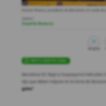
Antonio Álvarez, presidente de Barcelona, en rueda de
Autor:
Daniela Romero
Me gusta
ÚNETE A NUESTRO CANAL
Barcelona SC llegó a Guayaquil el miércoles 3 
dijo que deben mejorar en la toma de decisione
goles"
.