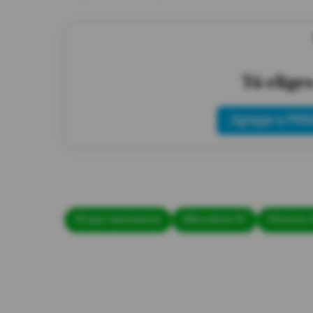
Tú elige
Agregar a PRIM
#Copa Libertadores
#Barcelona SC
#Antonio 