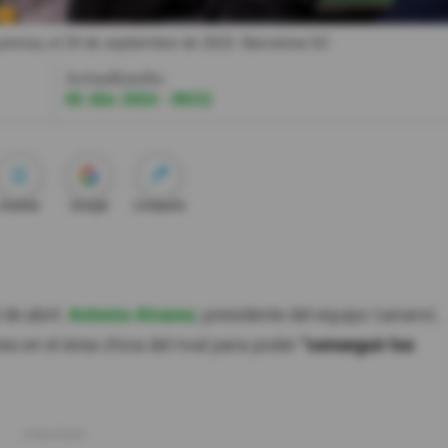
 prensa, el 29 de septiembre de 2023.
Barcelona SC
Actualizada:
03 Abr 2024 - 09:52
Guardar
Google
Compartir
de abril.
Antonio Alvarez
, presidente del equipo 'canario',
s en el área chica del rival para poder
"conseguir los