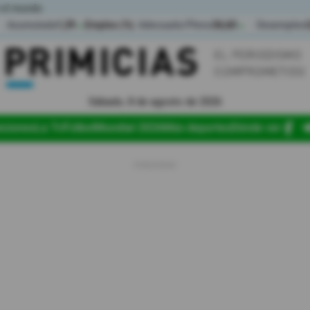
 el mundo
Acumulada
1,39
Empleo (%)
Adecuado/Pleno
36,60
Desempleo
▲
▲
Sábado, 8 de agosto de 2026
iciones
La Tri
Fútbol
Mundial 2026
Más deportes
Dónde ver