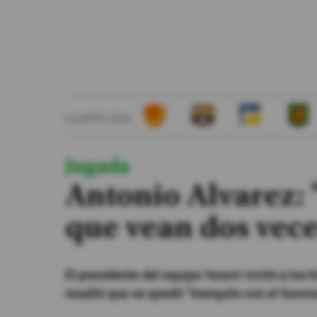
#ElDeporteQueQueremos
Sociedad
Trending
LIGAPRO 2026
Ciencia y Tecnología
Firmas
Jugada
Internacional
Antonio Alvarez: 
Gestión Digital
que vean dos vece
Especiales
Podcast
El presidente del equipo 'torero' invitó a lo
Juegos
resaltó que se quedó "tranquilo con el funci