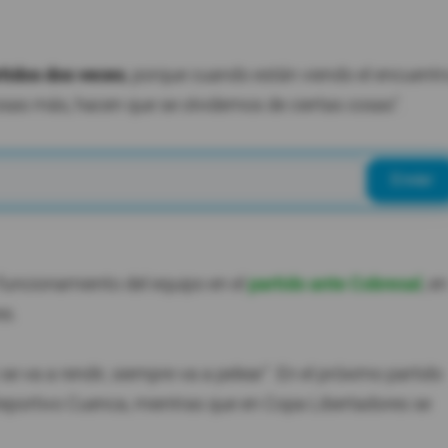
rtidos dos veces
, porque cuando están viendo el encuentr
cosas más, hacen que se olvidemos de ciertas cosas".
Enviar
 funcionamiento del equipo en el
partido ante Cobresal
, en
es.
 se va a rendir, siempre va a pelear". En el próximo partido
a Deportivo Cuenca, mientras que en Copa Libertadores se