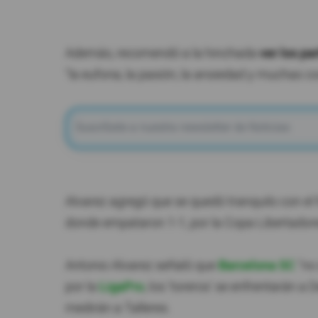
Además, recomendó a la hinchada
ver los pa
"la euforia, la pasión, la ansiedad y muchas 
Alvarez agregó que se quedó tranquilo con el
donde empataron 1-1, por la Copa Libertador
Antonio Alvarez señaló que
Barcelona SC
"no
por la
LigaPro
, los 'toreros' se enfrentarán 
medirán a Talleres.