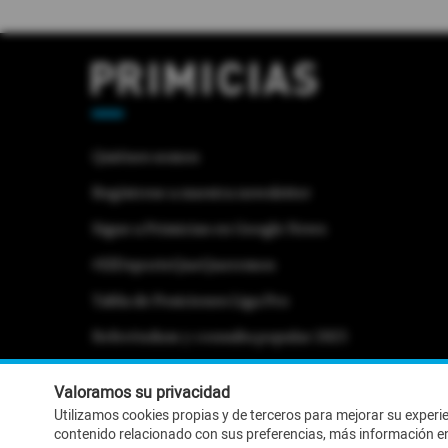
Quiénes somos
Regístrese a nuestra newsletter
Sigue a Primicias en Google News
#ElDeporteQueQueremos
Tabla de Posiciones Liga Pro
Referéndum y consulta popular 2025
Activar Notificaciones
Desactivar Notificaciones
Valoramos su privacidad
Utilizamos cookies propias y de terceros para mejorar su experi
contenido relacionado con sus preferencias, más información e