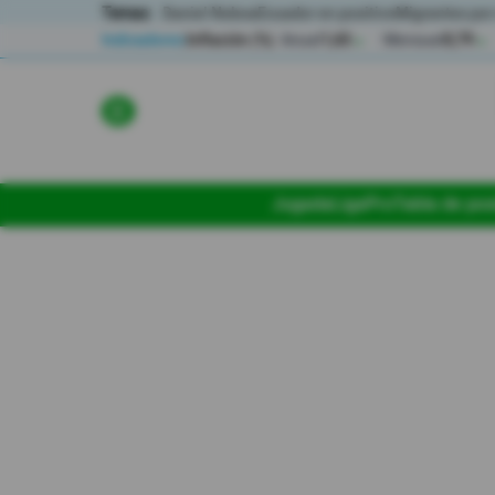
Temas:
Daniel Noboa
Ecuador en positivo
Migrantes por
Indicadores
Inflación (%)
Anual
1,65
Mensual
0,79
▲
▲
Lo Último
Política
Jugada
LigaPro
Tabla de pos
Economia
Seguridad
Quito
Guayaquil
Jugada