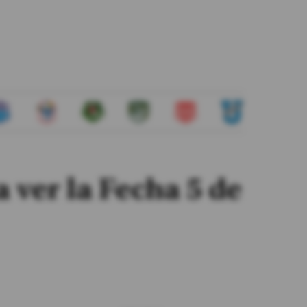
 ver la Fecha 5 de