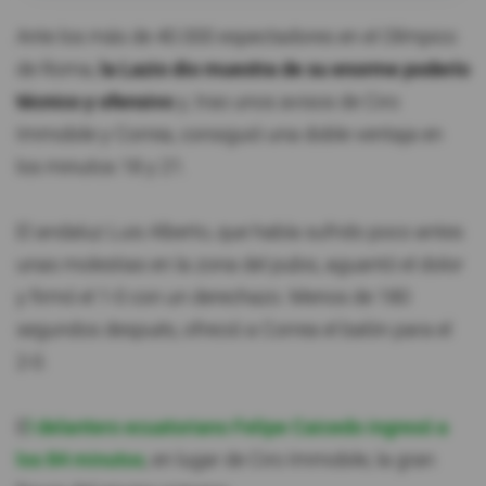
Ante los más de 40.000 espectadores en el Olímpico
de Roma,
la Lazio dio muestra de su enorme poderío
técnico y ofensivo
y, tras unos avisos de Ciro
Immobile y Correa, consiguió una doble ventaja en
los minutos 18 y 21.
El andaluz Luis Alberto, que había sufrido poco antes
unas molestias en la zona del pubis, aguantó el dolor
y firmó el 1-0 con un derechazo. Menos de 180
segundos después, ofreció a Correa el balón para el
2-0.
E
l delantero ecuatoriano Felipe Caicedo ingresó a
los 84 minutos
, en lugar de Ciro Immobile, la gran