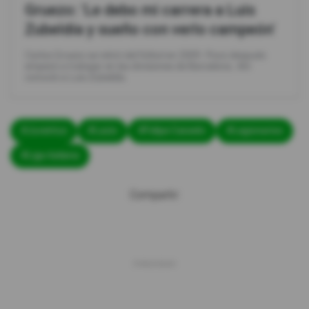
Gruezo: 'Le debo mi carrera a Luis
Zubeldía y sueño con verlo campeón'
Carlos Gruezo se retiró del fútbol en 2009. Poco después
empezó a trabajar en las divisiones de Barcelona. Ahí
conoció a Luis Zubeldía.
#Juventus
#Lazio
#Felipe Caicedo
#Legionarios
#Liga italiana
Compartir: