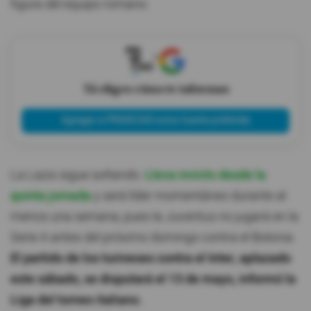
figura del equipo romano.
X
Tú eliges cómo te informas
Agregar a PRIMICIAS como fuente preferida
La Lazio sigue soñando.
Lleva invicto desde la
quinta jornada
y será líder momentáneo durante al
menos una semana, pues la Juventus no jugará en la
Serie A antes del próximo domingo contra el Bolonia.
El partido de los turineses contra el Inter, aplazado
este sábado, se disputará el 13 de mayo, informó la
Liga del torneo italiano.