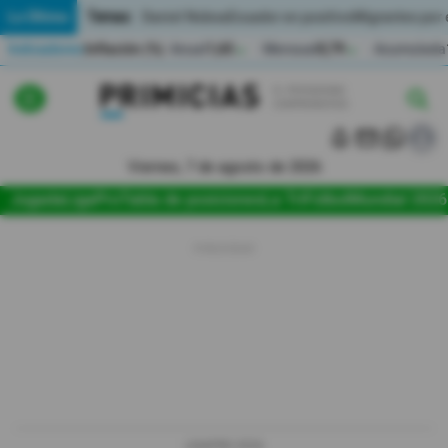
Temas:
Lo Último
Daniel Noboa
Ecuador en positivo
Migrantes por
Indicadores
Inflación (%)
Anual
1,65
Mensual
0,79
Acumulada
▲
▲
Lo Último
|
|
Política
Viernes, 7 de agosto de 2026
Jugada
LigaPro
Tabla de posiciones
La Tri
Fútbol
Mundial 2026
Economia
Seguridad
Quito
Guayaquil
Jugada
LIGAPRO 2026