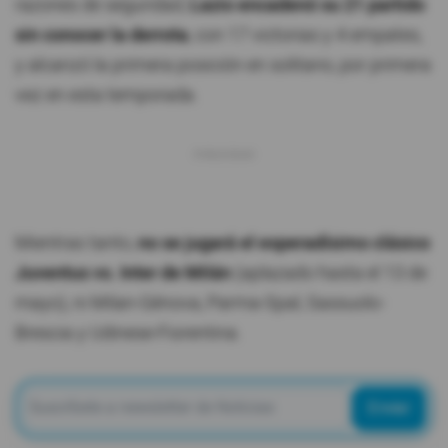
razones de seguridad,
Lazio encadenó su 21 partido
sin conocer la derrota
, con 17 victorias y 4 empates,
y alcanzó la primera posición en solitario, por primera
vez en esta temporada.
Mientras tanto,
no se jugará el esperadísimo clásico
Juventus vs. Inter de Milán
(aplazado hasta el 13 de
mayo), ni Milan-Génova, Parma-Spal, Sassuolo-
Brescia y Udinese-Fiorentina.
Enviar