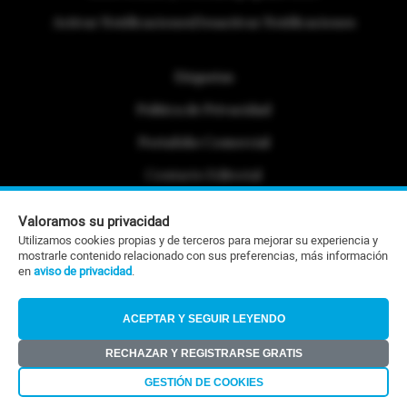
Activar Notificaciones
Desactivar Notificaciones
Etiquetas
Politica de Privacidad
Portafolio Comercial
Contacto Editorial
Contacto Ventas
Valoramos su privacidad
Utilizamos cookies propias y de terceros para mejorar su experiencia y
RSS
mostrarle contenido relacionado con sus preferencias, más información
en
aviso de privacidad
.
©Todos los derechos reservados 2026
ACEPTAR Y SEGUIR LEYENDO
RECHAZAR Y REGISTRARSE GRATIS
GESTIÓN DE COOKIES