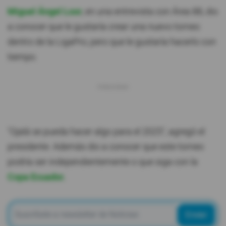
Miguel Ángel Loor
, en una entrevista con Área 88, dio
a conocer que le gustaría crear una nuevo torneo
dentro de la LigaPro, pero que le gustaría hacerlo con
tiempo.
"Ojalá se pueda hacer algo para el 2025", agregó el
presidente. Además dio a conocer que este torneo
podría ser independientemente o que siga con la
Copa Ecuador.
Enviar