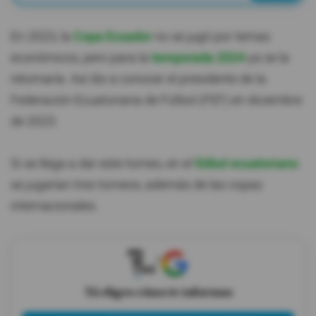
En 2023, la
Copa Ecuador
no se jugó por temas
económicos, pero para la
temporada 2024
ya se la
retomaría. Así dio a conocer el presidente de la
Federación Ecuatoriana de Fútbol (FEF) en diciembre
de 2023.
Si se llega a dar este torneo, en el
fútbol ecuatoriano
se jugarían tres torneos, además de las copas
internacionales.
X
Tú eliges cómo te informas