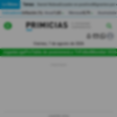
Temas:
Lo Último
Daniel Noboa
Ecuador en positivo
Migrantes por
Indicadores
Inflación (%)
Anual
1,65
Mensual
0,79
Acumulada
▲
▲
Lo Último
|
|
Política
Viernes, 7 de agosto de 2026
Jugada
LigaPro
Tabla de posiciones
La Tri
Fútbol
Mundial 2026
Economia
Seguridad
Quito
Guayaquil
Jugada
LIGAPRO 2026