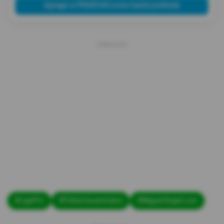
Agregar a PRIMICIAS como fuente preferida
#LigaPro
#Fútbol ecuatoriano
#Miguel Ángel Loor