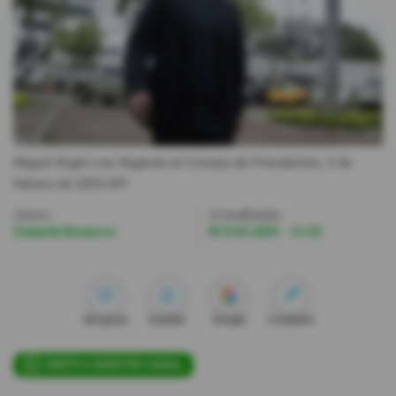
Videos
Activar Notificaciones
Desactivar Notificaciones
Miguel Ángel Loor llegando al Consejo de Presidentes, 2 de
febrero de 2024.
API
Autor:
Actualizada:
Daniela Romero
05 Feb 2024 - 11:32
Me gusta
Guardar
Google
Compartir
ÚNETE A NUESTRO CANAL