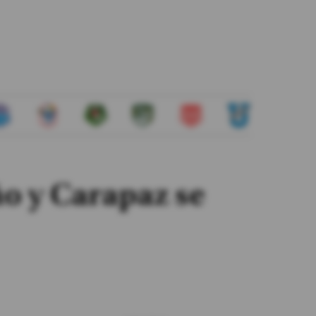
ño y Carapaz se