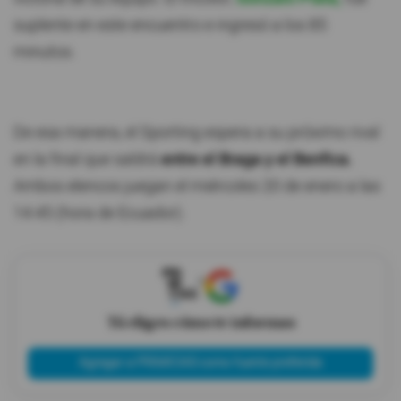
suplente en este encuentro e ingresó a los 85
minutos.
De esa manera, el Sporting espera a su próximo rival
en la final que saldrá
entre el Braga y el Benfica.
Ambos elencos juegan el miércoles 20 de enero a las
14:45 (hora de Ecuador).
X
Tú eliges cómo te informas
Agregar a PRIMICIAS como fuente preferida