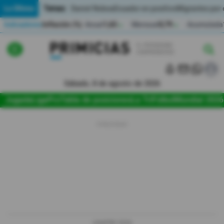
Temas:
Lo Último
Daniel Noboa
Ecuador en positivo
Migrantes por
Indicadores
Inflación (%)
Anual
1,65
Mensual
0,79
Acumulada
▲
▲
Lo Último
|
|
Política
Sábado, 8 de agosto de 2026
Jugada
LigaPro
Tabla de posiciones
La Tri
Fútbol
Mundial 2026
Economia
Seguridad
Quito
Guayaquil
Jugada
LIGAPRO 2026