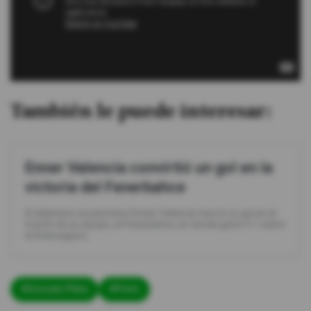
También le puede interesar:
Enner Valencia convirtió un gol en la
victoria del Fenerbahce
El delantero ecuatoriano Enner Valencia marcó un gol en el
triunfo de su equipo, el Fenerbahce, en donde ganó 3-1 sobre
el Ankaragücü.
#Gonzalo Plata
#Porto