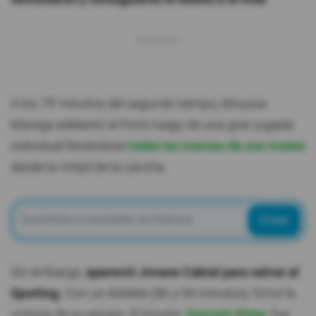
A los 79' minutos del segundo tiempo, Moussa
Marega adelantó al Porto luego de una gran jugada
individual llevándose
todas las marcas de sus rivales
desde la mitad de la cancha.
Enviar
Sin embargo,
apareció Jovane Cabral para salvar al
Sporting.
Con un doblete (86 y 94 minutos), firmó la
victoria de su equipo. El tricolor,
Gonzalo Plata,
fue