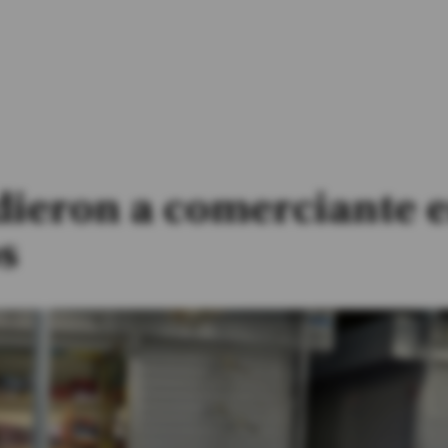
dieron a comerciante 
s