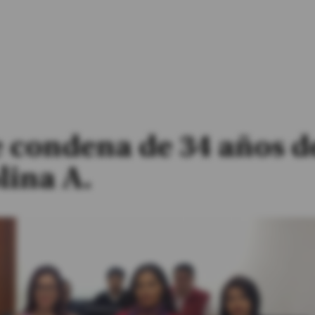
 condena de 34 años de
lina A.