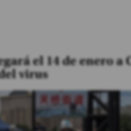
gará el 14 de enero a 
del virus