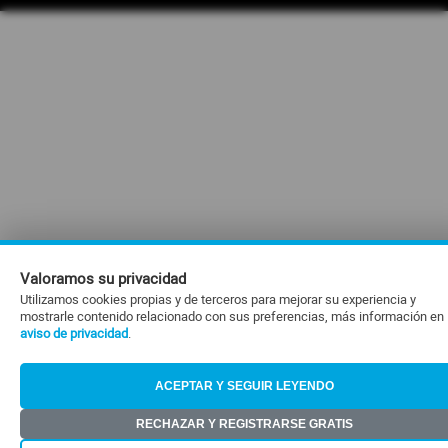
Valoramos su privacidad
Utilizamos cookies propias y de terceros para mejorar su experiencia y
mostrarle contenido relacionado con sus preferencias, más información en
aviso de privacidad
.
ACEPTAR Y SEGUIR LEYENDO
RECHAZAR Y REGISTRARSE GRATIS