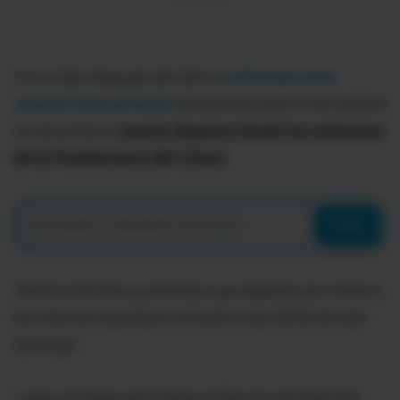
Cinco días después del último
enfrentamiento
armado entre privados
de libertad, este 31 de octubre
se escucharon
nuevos disparos desde los exteriores
de la Penitenciaría del Litoral.
Enviar
Vecinos del área y personas que esperan por visitar a
los internos reportaron el hecho a las 08:00 de este
domingo.
Luego en horas de la tarde, el Servicio de Atención