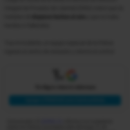
Integral de Privados de Libertad (SNAI) indicó que se
trataban de
disparos hechos al aire
y que no hubo
heridos ni fallecidos.
Tras el incidente, un equipo especial de la Policía
ingresó al centro de reclusión y retomó el control.
X
Tú eliges cómo te informas
Agregar a PRIMICIAS como fuente preferida
Comunicado | El
@SNAI_Ec
informa a la ciudadanía
sobre los hechos suscitados este domingo 31 de