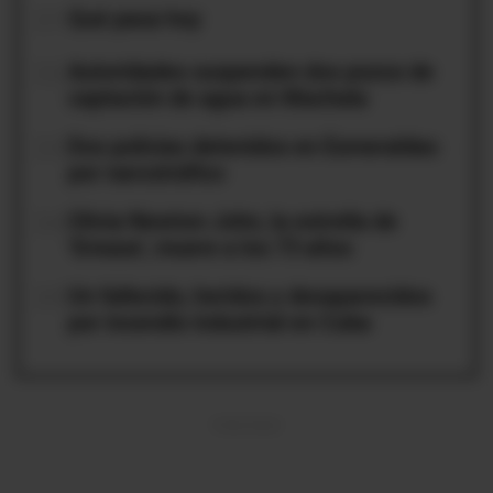
01
Qué pasa hoy
02
Autoridades suspenden dos pozos de
captación de agua en Machala
03
Dos policías detenidos en Esmeraldas
por narcotráfico
04
Olivia Newton-John, la estrella de
'Grease', muere a los 73 años
05
Un fallecido, heridos y desaparecidos
por incendio industrial en Cuba