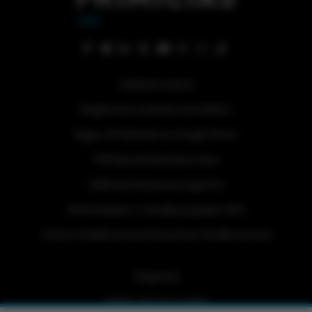
Quiénes somos
Regístrese a nuestra newsletter
Sigue a Primicias en Google News
#ElDeporteQueQueremos
Tabla de Posiciones Liga Pro
Referéndum y consulta popular 2025
Activar Notificaciones
Desactivar Notificaciones
Etiquetas
Politica de Privacidad