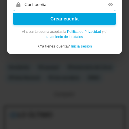
Crear cuenta
Al crear tu cuenta aceptas la
Política de Privacidad
y el
tratamiento de tus datos
.
¿Ya tienes cuenta?
Inicia sesión
#incidentes
#Guayaquil
#Penitenciaría del Litoral
#Policía Nacional
#Crisis carcelaria
#SNAI
Compartir:
LO ÚLTIMO