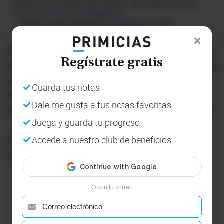
Octubre en el Centro de Privación de Libertad Guayas
N°1.
pic.twitter.com/Xfj2gIMQJq
— SNAI Ecuador (@SNAI_Ec)
October 31, 2021
Pese al estado de excepción, que rige en las cárceles
Regístrate gratis
desde el pasado 29 de septiembre, la Penitenciaría ha
sido escenario de varios incidentes. Incluso la
Guarda tus notas
semana pasada las autoridades hallaron a
siete
Dale me gusta a tus notas favoritas
reclusos colgados
, e investigan un probable suicidio.
Juega y guarda tu progreso
Accede a nuestro club de beneficios
El estado de excepción se decretó tras la peor
masacre carcelaria que dejó 119 fallecidos.
O con tu correo