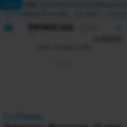
Temas:
Lo Último
Daniel Noboa
Ecuador en positivo
Migrantes por
Indicadores
Inflación (%)
Anual
1,65
Mensual
0,79
Acumulada
▲
▲
Lo Último
|
|
Política
Viernes, 7 de agosto de 2026
Economia
Seguridad
Quito
Guayaquil
Jugada
Lo Último