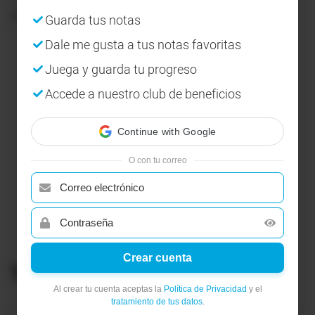
como un triunfo este aumento salarial.
Guarda tus notas
Dale me gusta a tus notas favoritas
Juega y guarda tu progreso
Accede a nuestro club de beneficios
Continue with Google
O con tu correo
Crear cuenta
También le puede interesar:
Al crear tu cuenta aceptas la
Política de Privacidad
y el
tratamiento de tus datos
.