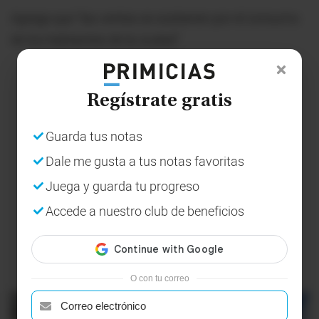
Agrega que "las ventas se sostienen por el consumo
de los habitantes de la ciudad".
Regístrate gratis
Guarda tus notas
Dale me gusta a tus notas favoritas
Juega y guarda tu progreso
Accede a nuestro club de beneficios
O con tu correo