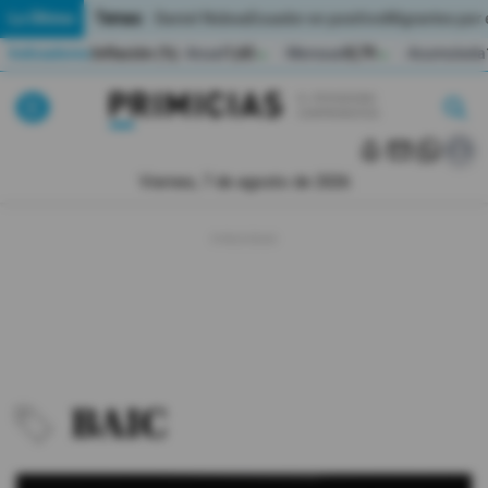
Temas:
Lo Último
Daniel Noboa
Ecuador en positivo
Migrantes por
Indicadores
Inflación (%)
Anual
1,65
Mensual
0,79
Acumulada
▲
▲
Pirimicias
Lo Último
|
|
Política
Viernes, 7 de agosto de 2026
Economia
Seguridad
Quito
Guayaquil
BAIC
Jugada