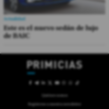
Actualidad
Este es el nuevo sedán de lujo
de BAIC
Quiénes somos
Regístrese a nuestra newsletter