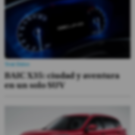
Videos
Activar Notificaciones
Desactivar Notificaciones
Test Drive
BAIC X35: ciudad y aventura
en un solo SUV