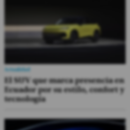
#ElDeporteQueQueremos
Sociedad
Trending
Ciencia y Tecnología
Firmas
Actualidad
Internacional
El SUV que marca presencia en
Gestión Digital
Ecuador por su estilo, confort y
Especiales
tecnología
Podcast
Juegos