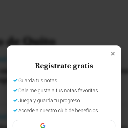
 de Quito
dad
Regístrate gratis
empresas interesadas en concurs
operar el metro de Quito
Guarda tus notas
Dale me gusta a tus notas favoritas
Juega y guarda tu progreso
Accede a nuestro club de beneficios
dad