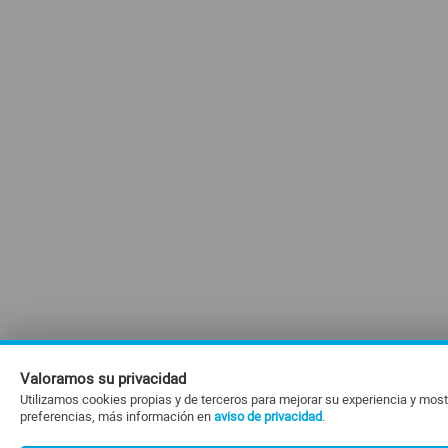
Valoramos su privacidad
Utilizamos cookies propias y de terceros para mejorar su experiencia y mos
preferencias, más información en
aviso de privacidad
.