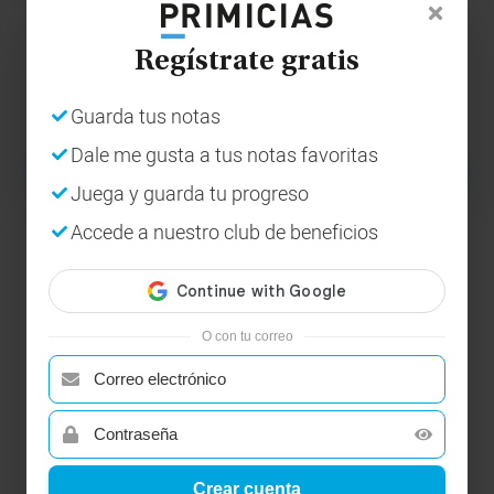
Regístrate gratis
X
Guarda tus notas
Tú eliges cómo te informas
Dale me gusta a tus notas favoritas
Agregar a PRIMICIAS como fuente preferida
Juega y guarda tu progreso
Accede a nuestro club de beneficios
O con tu correo
Crear cuenta