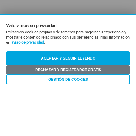
Valoramos su privacidad
Utilizamos cookies propias y de terceros para mejorar su experiencia y
mostrarle contenido relacionado con sus preferencias, más información
en
aviso de privacidad
.
ACEPTAR Y SEGUIR LEYENDO
RECHAZAR Y REGISTRARSE GRATIS
GESTIÓN DE COOKIES