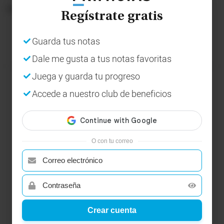
Europa.
Regístrate gratis
Guarda tus notas
Dale me gusta a tus notas favoritas
Juega y guarda tu progreso
Accede a nuestro club de beneficios
O con tu correo
Crear cuenta