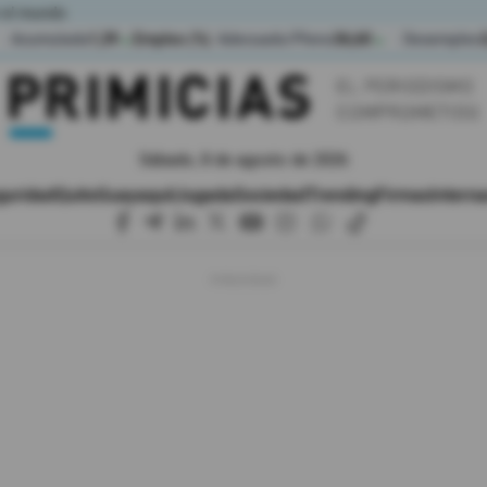
 el mundo
Acumulada
1,39
Empleo (%)
Adecuado/Pleno
36,60
Desempleo
▲
▲
Sábado, 8 de agosto de 2026
guridad
Quito
Guayaquil
Jugada
Sociedad
Trending
Firmas
Interna