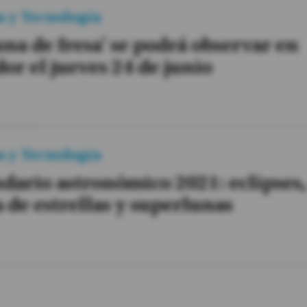
a y Tecnología
una de fresa' se podrá observar en
or el jueves 24 de junio
a y Tecnología
dario astronómico 2021: eclipses
a de estrellas y superlunas