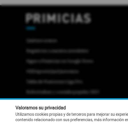
Quiénes somos
Regístrese a nuestra newsletter
Sigue a Primicias en Google News
#ElDeporteQueQueremos
Tabla de Posiciones Liga Pro
Referéndum y consulta popular 2025
Activar Notificaciones
Desactivar Notificaciones
Valoramos su privacidad
Utilizamos cookies propias y de terceros para mejorar su experi
contenido relacionado con sus preferencias, más información e