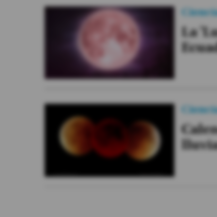
Cienci
La 'L
Ecuad
Cienci
Calen
lluvi