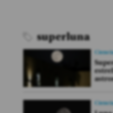
#ElDeporteQueQueremos
Sociedad
Trending
superluna
Ciencia y Tecnología
Cienci
Firmas
Super
Internacional
estre
Gestión Digital
astro
Especiales
Podcast
Juegos
Cienci