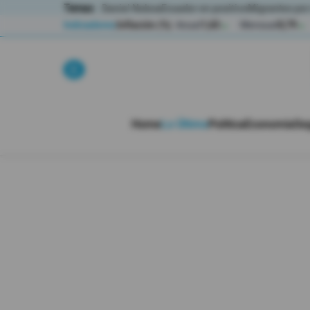
Temas:
Daniel Noboa
Ecuador en positivo
Migrantes por
Indicadores
Inflación (%)
Anual
1,65
Mensual
0,79
▲
▲
Lo Último
Política
Home
Lo Último
Política
Economía
Se
Economia
Seguridad
Quito
Guayaquil
Jugada