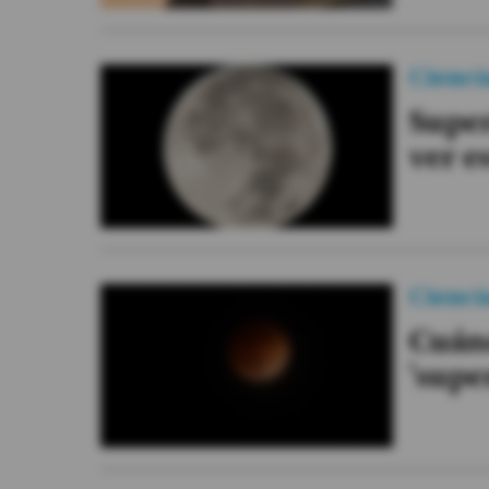
Cienci
Super
ver e
Cienci
Cuánd
'supe