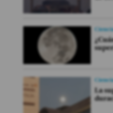
Cienci
¿Cuán
super
Cienci
La su
durac