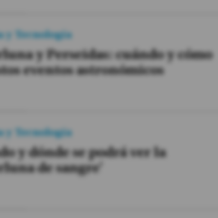
a y Tecnología
luna y Perseidas: cuándo y cómo
stos eventos astronómicos
a y Tecnología
o y dónde se podrá ver la
rluna de sangre'