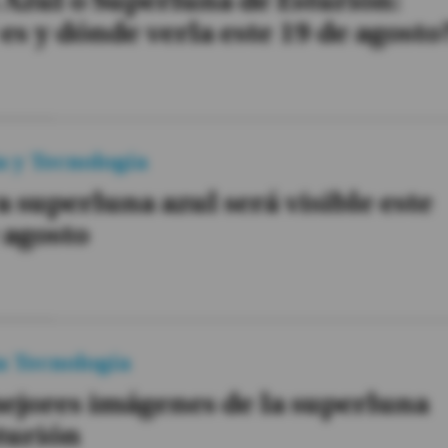
Azul o Superluna de Esturión:
es y dónde verla este 19 de agosto
a y Tecnología
 superluna azul será visible este
 agosto
a Tecnología
ejores imágenes de la superluna
turión