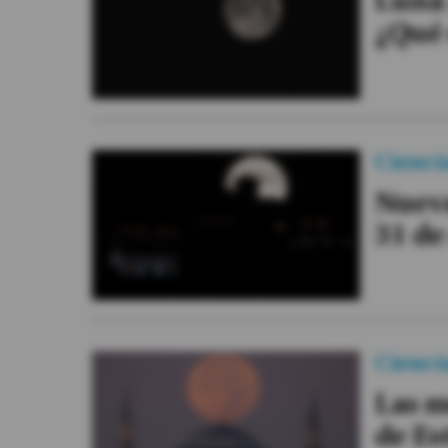
Luna 
Videos
¿Qué 
Activar Notificaciones
Desactivar Notificaciones
Cienci
Nueva
31 de
Cienci
Las m
de Es