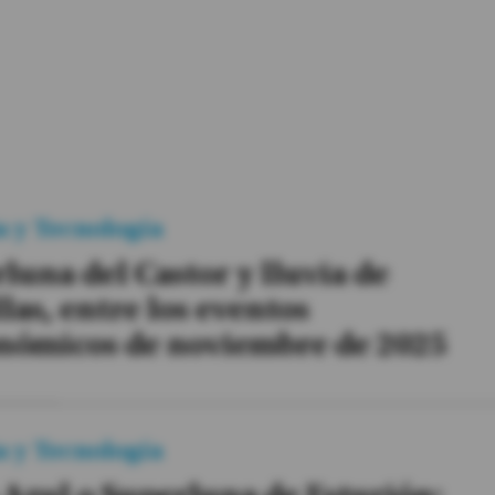
a y Tecnología
luna del Castor y lluvia de
llas, entre los eventos
nómicos de noviembre de 2025
a y Tecnología