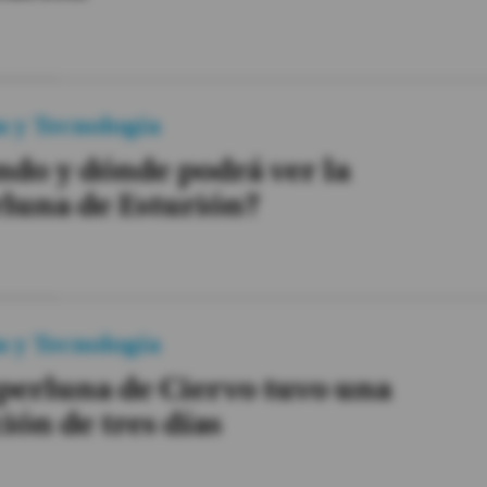
a y Tecnología
do y dónde podrá ver la
luna de Esturión?
a y Tecnología
perluna de Ciervo tuvo una
ión de tres días