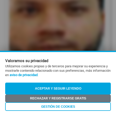
Valoramos su privacidad
Utilizamos cookies propias y de terceros para mejorar su experiencia y
mostrarle contenido relacionado con sus preferencias, más información
en
aviso de privacidad
.
ACEPTAR Y SEGUIR LEYENDO
RECHAZAR Y REGISTRARSE GRATIS
Alex Francisco Palacios Shinin
GESTIÓN DE COOKIES