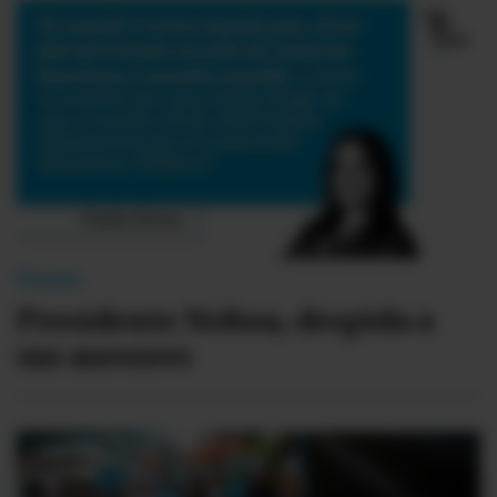
Firmas
Presidente Noboa, despida a
sus asesores