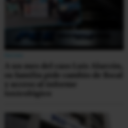
Sucesos
A un mes del caso Luis Alarcón,
su familia pide cambio de fiscal
y acceso al informe
toxicológico