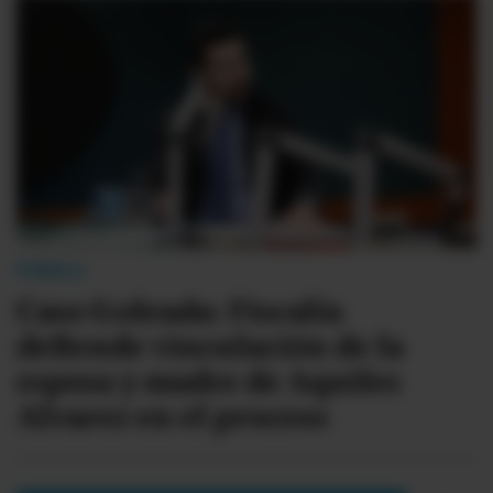
Videos
Activar Notificaciones
Desactivar Notificaciones
Política
Caso Goleada: Fiscalía
defiende vinculación de la
esposa y madre de Aquiles
Alvarez en el proceso