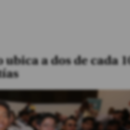
ubica a dos de cada 1
tías