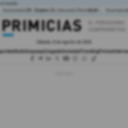
 el mundo
Acumulada
1,39
Empleo (%)
Adecuado/Pleno
36,60
Desempleo
▲
▲
Sábado, 8 de agosto de 2026
guridad
Quito
Guayaquil
Jugada
Sociedad
Trending
Firmas
Interna