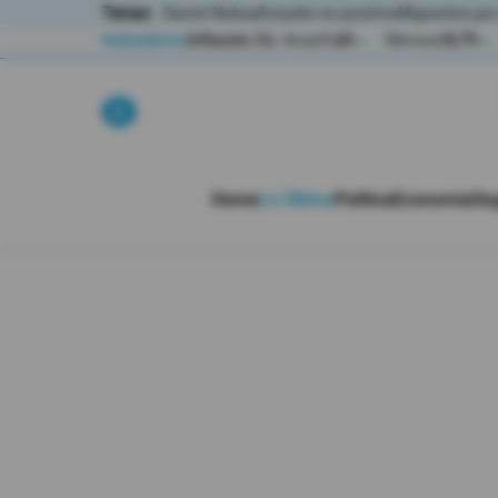
Temas:
Daniel Noboa
Ecuador en positivo
Migrantes por
Indicadores
Inflación (%)
Anual
1,65
Mensual
0,79
▲
▲
Lo Último
Política
Home
Lo Último
Política
Economía
Se
Economia
Seguridad
Quito
Guayaquil
Jugada