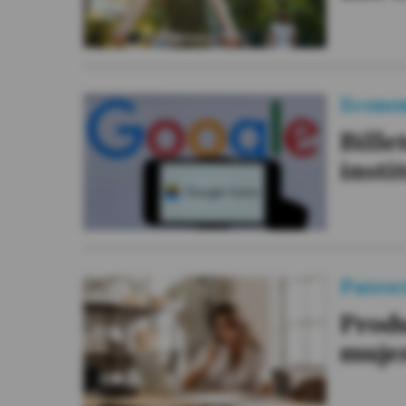
Econo
Bille
insti
Patroc
Produ
muje