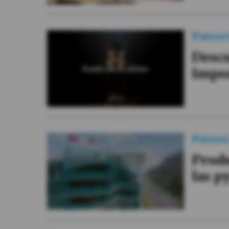
Patroc
Descu
Impo
Patroc
Produ
las p