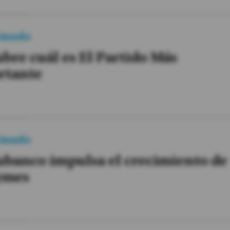
inado
bre cuál es El Partido Más
rtante
inado
banco impulsa el crecimiento de
ymes