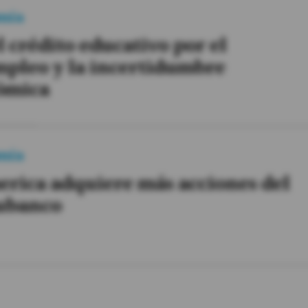
mía
l crédito educativo por el
pleo y la incertidumbre
ómica
mía
rica adquiere más acciones del
ubanco