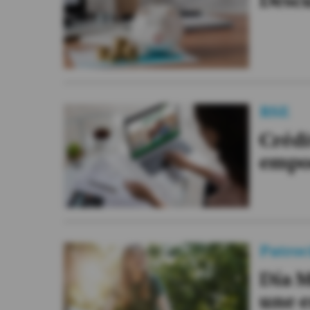
Descu
Videos
Activar Notificaciones
Desactivar Notificaciones
RSE
Crédi
empo
Patroc
Día M
une e