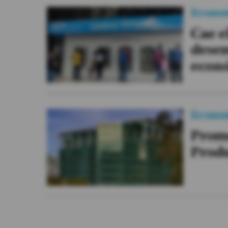
Econo
Cae e
desem
econ
Econo
Prome
Prod