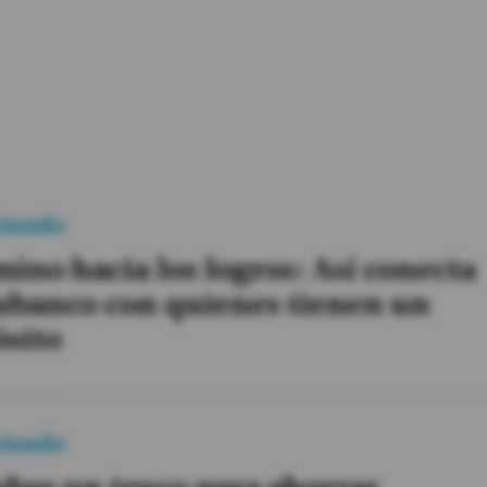
inado
mino hacia los logros: Así conecta
ubanco con quienes tienen un
sito
inado