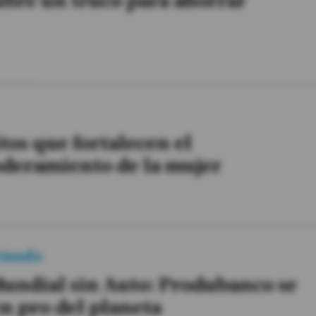
bre un truco para ahorrar
tos que fortalecen el
deramiento de la mujer
inado
undial sin Auto: Produbanco se
n pro del planeta