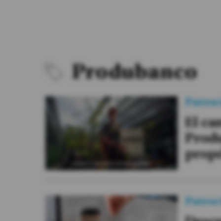
#ElDeporteQueQueremos
Sociedad
Trending
Produbanco
Ciencia y Tecnología
Patroc
Firmas
El ca
Internacional
Prod
Gestión Digital
propó
Especiales
Podcast
Juegos
Patroc