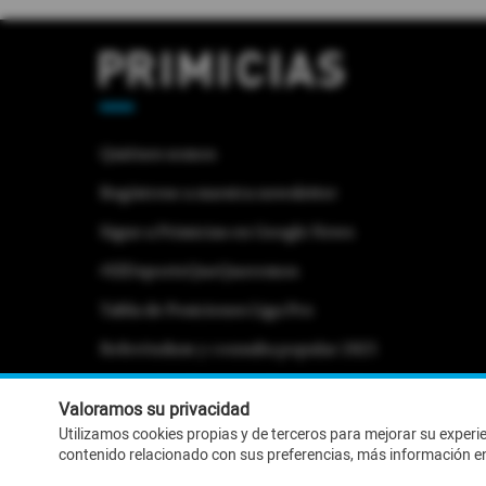
Quiénes somos
Regístrese a nuestra newsletter
Sigue a Primicias en Google News
#ElDeporteQueQueremos
Tabla de Posiciones Liga Pro
Referéndum y consulta popular 2025
Activar Notificaciones
Desactivar Notificaciones
Valoramos su privacidad
Utilizamos cookies propias y de terceros para mejorar su experi
contenido relacionado con sus preferencias, más información e