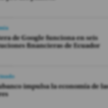
mía
tera de Google funciona en seis
tuciones financieras de Ecuador
inado
banco impulsa la economía de la
res