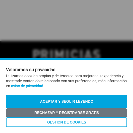
Valoramos su privacidad
Utilizamos cookies propias y de terceros para mejorar su experiencia y
mostrarle contenido relacionado con sus preferencias, más información
en
aviso de privacidad
.
Quiénes somos
ACEPTAR Y SEGUIR LEYENDO
Regístrese a nuestra newsletter
RECHAZAR Y REGISTRARSE GRATIS
Sigue a Primicias en Google News
GESTIÓN DE COOKIES
#ElDeporteQueQueremos