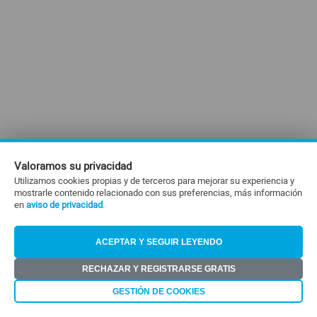
Valoramos su privacidad
Utilizamos cookies propias y de terceros para mejorar su experiencia y
mostrarle contenido relacionado con sus preferencias, más información
en
aviso de privacidad
.
ACEPTAR Y SEGUIR LEYENDO
RECHAZAR Y REGISTRARSE GRATIS
GESTIÓN DE COOKIES