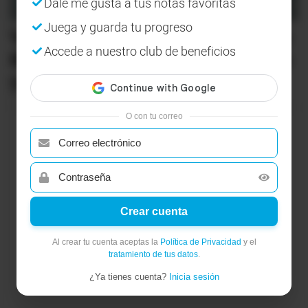
Dale me gusta a tus notas favoritas
Juega y guarda tu progreso
Video: Amables, trabajadores y
Accede a nuestro club de beneficios
fiesteros, así se ven las mujeres
y hombres de Guayaquil
O con tu correo
Crear cuenta
Al crear tu cuenta aceptas la
Política de Privacidad
y el
tratamiento de tus datos
.
¿Ya tienes cuenta?
Inicia sesión