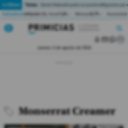
Temas:
Lo Último
Daniel Noboa
Ecuador en positivo
Migrantes por
Indicadores
Inflación (%)
Anual
1,65
Mensual
0,79
Acumulada
▲
▲
Pirimicias
Lo Último
|
|
Política
Jueves, 6 de agosto de 2026
Economia
Seguridad
Quito
Guayaquil
Monserrat Creamer
Jugada