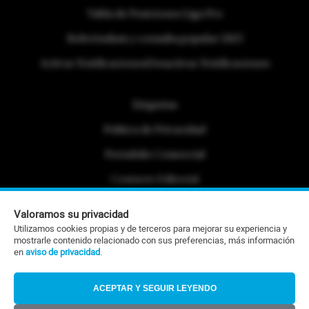
Tabla de Posiciones Liga Pro
Referéndum y consulta popular 2025
Activar Notificaciones
Desactivar Notificaciones
Etiquetas
Politica de Privacidad
Portafolio Comercial
Contacto Editorial
Contacto Ventas
Valoramos su privacidad
Utilizamos cookies propias y de terceros para mejorar su experiencia y
RSS
mostrarle contenido relacionado con sus preferencias, más información
en
aviso de privacidad
.
©Todos los derechos reservados 2026
ACEPTAR Y SEGUIR LEYENDO