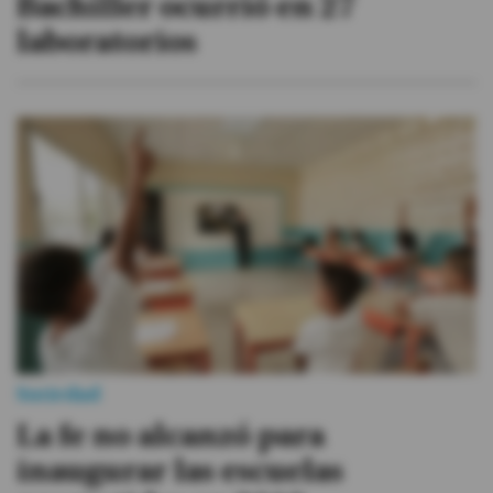
Bachiller ocurrió en 27
laboratorios
Sociedad
La fe no alcanzó para
inaugurar las escuelas