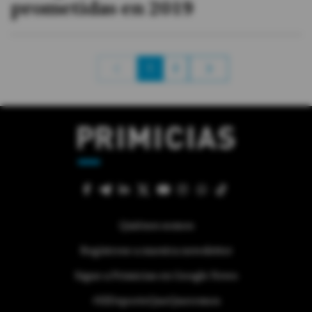
prometidas en 2019
1
2
Quiénes somos
Regístrese a nuestra newsletter
Sigue a Primicias en Google News
#ElDeporteQueQueremos