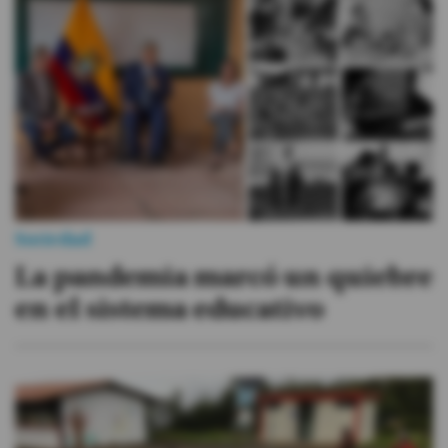
#ElDeporteQueQueremos
Sociedad
Trending
Ciencia y Tecnología
Firmas
Sociedad
Internacional
La pandemia marcó un quiebre
Gestión Digital
en el sistema educativo
Especiales
Podcast
Juegos