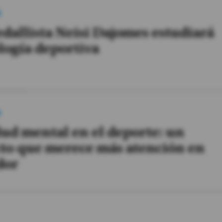
a
dallista Neisi Dajomes estudiará
logía deportiva
a
lud mental en el deporte: un
to que merece más atención en
dor