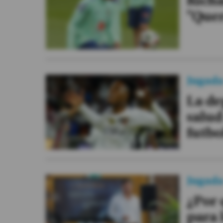
Richa
Videos
"Que
Activar Notificaciones
Desactivar Notificaciones
Jugad
La de
salu
futbo
Jugad
¿Por 
para 