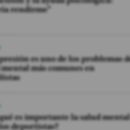
rlison y la ayuda psicológica:
ría rendirme"
a
presión es uno de los problemas d
d mental más comunes en
listas
a
qué es importante la salud menta
los deportistas?