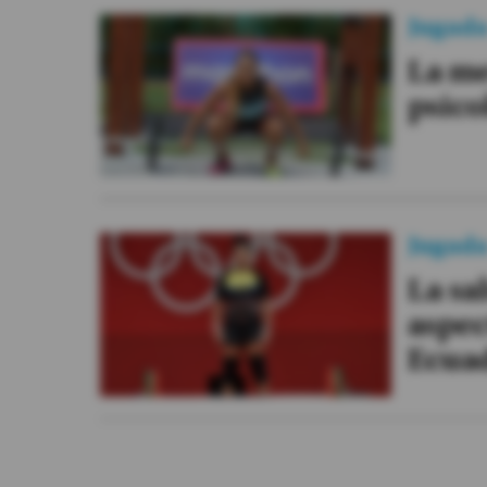
Jugad
La me
psico
Jugad
La sa
aspec
Ecua