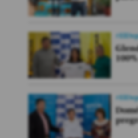
#ElDe
Glend
100% 
#ElDe
Domén
pregr