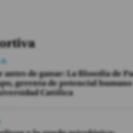
ortiva
o B
 antes de ganar: La filosofía de P
po, gerenta de potencial humano
iversidad Católica
a