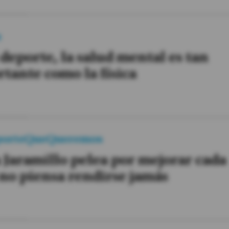
a
 deporte, la salud mental es tan
tante como la física
porteQueQueremos
 Jaramillo pelea por mejorar cada
 no piensa rendirse jamás