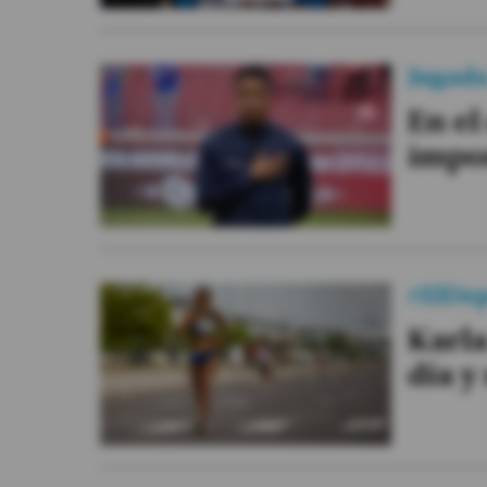
Jugad
En el
impor
#ElDe
Karla
día y