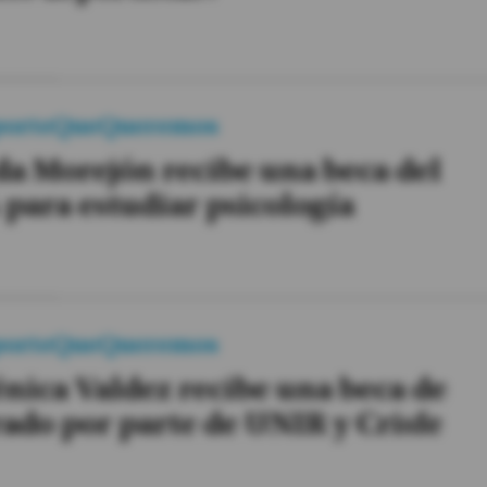
porteQueQueremos
a Morejón recibe una beca del
para estudiar psicología
porteQueQueremos
ica Valdez recibe una beca de
ado por parte de UNIR y Crisfe