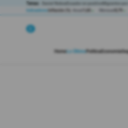
Temas:
Daniel Noboa
Ecuador en positivo
Migrantes por
Indicadores
Inflación (%)
Anual
1,65
Mensual
0,79
▲
▲
Lo Último
Política
Home
Lo Último
Política
Economía
Se
Economia
Seguridad
Quito
Guayaquil
Jugada