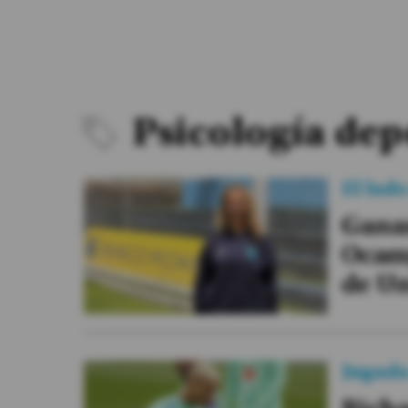
#ElDeporteQueQueremos
Sociedad
Trending
Psicología dep
Ciencia y Tecnología
El lad
Firmas
Ganar
Internacional
Ocam
Gestión Digital
de Un
Especiales
Podcast
Juegos
Jugad