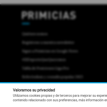
Quiénes somos
Regístrese a nuestra newsletter
Sigue a Primicias en Google News
#ElDeporteQueQueremos
Tabla de Posiciones Liga Pro
Referéndum y consulta popular 2025
Activar Notificaciones
Desactivar Notificaciones
Valoramos su privacidad
Utilizamos cookies propias y de terceros para mejorar su experi
contenido relacionado con sus preferencias, más información e